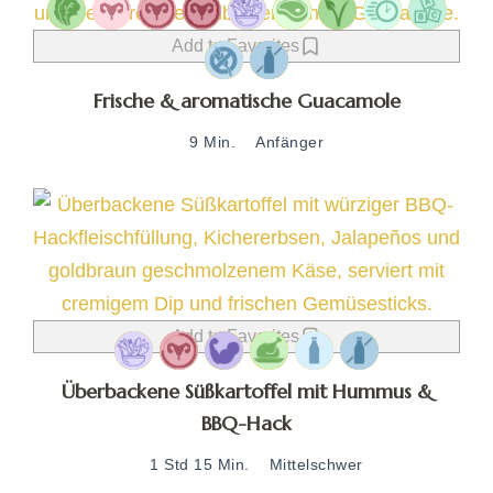
Add to Favorites
Frische & aromatische Guacamole
9 Min.
Anfänger
Add to Favorites
Überbackene Süßkartoffel mit Hummus &
BBQ-Hack
1 Std 15 Min.
Mittelschwer