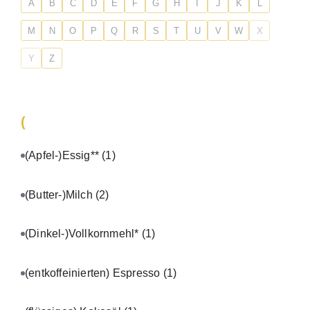
A
B
C
D
E
F
G
H
I
J
K
L
M
N
O
P
Q
R
S
T
U
V
W
X
Y
Z
(
(Apfel-)Essig**
(1)
(Butter-)Milch
(2)
(Dinkel-)Vollkornmehl*
(1)
(entkoffeinierten) Espresso
(1)