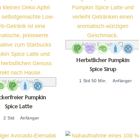
Add to Favorites
Herbstlicher Pumpkin
Spice Sirup
1 Std 50 Min.
Anfänger
dd to Favorites
kerfreier Pumpkin
Spice Latte
2 Std
Anfänger