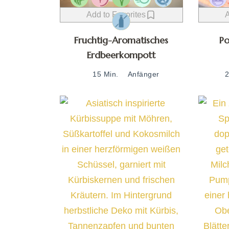
Add to Favorites
A
Fruchtig-Aromatisches
P
Erdbeerkompott
15 Min.
Anfänger
2