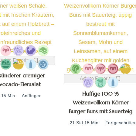
dd to Favorites
sünderer cremiger
Add to Favorites
vocado-Eiersalat
Fluffige 100 %
15 Min.
Anfänger
Weizenvollkorn Körner
Burger Buns mit Sauerteig
21 Std 15 Min.
Fortgeschritte