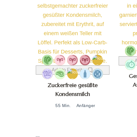
A
Add to Favorites
Ge
A
Zuckerfreie gesüßte
Kondensmilch
55 Min.
Anfänger