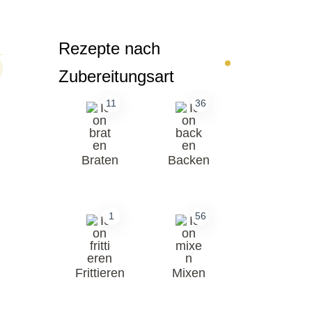
Rezepte nach
Zubereitungsart
11
36
Braten
Backen
1
56
Frittieren
Mixen