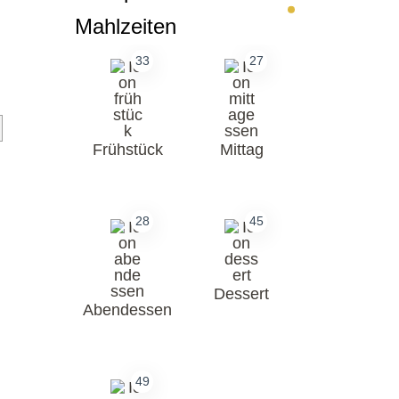
Mahlzeiten
33
27
Frühstück
Mittag
28
45
Dessert
Abendessen
49