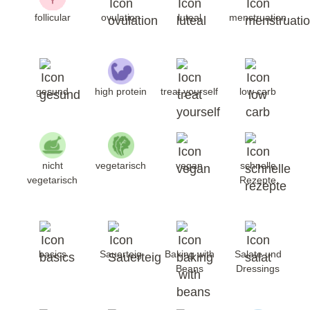
follicular
ovulation
luteal
menstruation
gesund
high protein
treat yourself
low carb
nicht
vegetarisch
vegan
schnelle
vegetarisch
Rezepte
basics
Sauerteig
Baking with
Salate und
Beans
Dressings