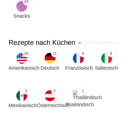
49
Snacks
Rezepte nach Küchen
20
11
4
6
Amerikanisch
Deutsch
Französisch
Italienisch
5
2
1
Thailändisch
Mexikanisch
Österreichisch