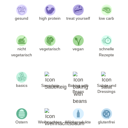
gesund
high protein
treat yourself
low carb
nicht
vegetarisch
vegan
schnelle
vegetarisch
Rezepte
basics
Sauerteig
Baking with
Salate und
Beans
Dressings
Ostern
Weihnachten
Milchprodukte
glutenfrei