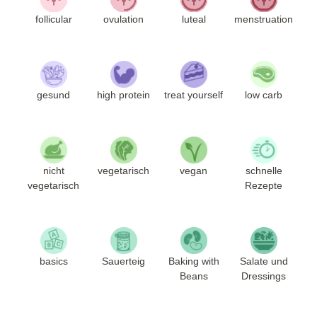
follicular
ovulation
luteal
menstruation
gesund
high protein
treat yourself
low carb
nicht
vegetarisch
vegan
schnelle
vegetarisch
Rezepte
basics
Sauerteig
Baking with
Salate und
Beans
Dressings