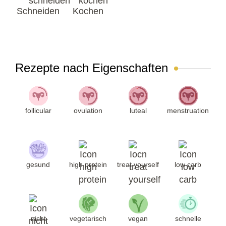
Schneiden
Kochen
Rezepte nach Eigenschaften
follicular
ovulation
luteal
menstruation
gesund
high protein
treat yourself
low carb
nicht
vegetarisch
vegan
schnelle