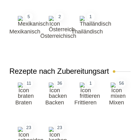
5
2
1
Mexikanisch
Thailändisch
Österreichisch
Rezepte nach Zubereitungsart
11
36
1
56
Braten
Backen
Frittieren
Mixen
23
23