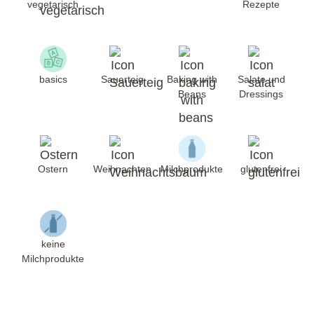
vegetarisch
Rezepte
basics
Sauerteig
Baking with
Salate und
Beans
Dressings
Ostern
Weihnachten
Milchprodukte
glutenfrei
keine
Milchprodukte