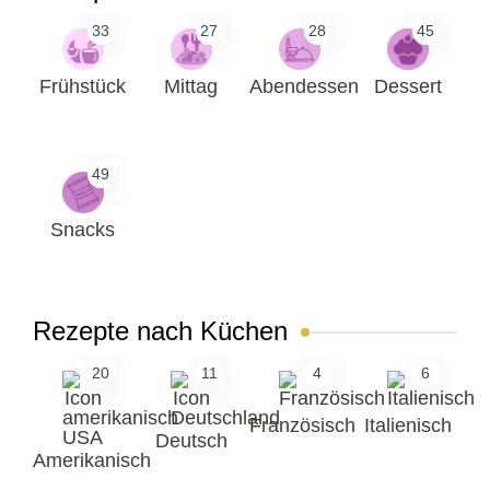
33
27
28
45
Frühstück
Mittag
Abendessen
Dessert
49
Snacks
Rezepte nach Küchen
20
11
4
6
Französisch
Italienisch
Deutsch
Amerikanisch