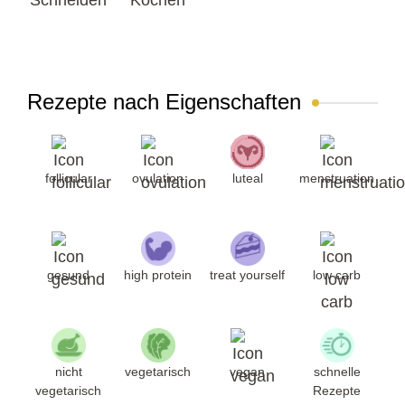
Schneiden
Kochen
Rezepte nach Eigenschaften
follicular
ovulation
luteal
menstruation
gesund
high protein
treat yourself
low carb
nicht
vegetarisch
vegan
schnelle
vegetarisch
Rezepte