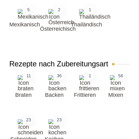
5
2
1
Mexikanisch
Thailändisch
Österreichisch
Rezepte nach Zubereitungsart
11
36
1
56
Braten
Backen
Frittieren
Mixen
23
23