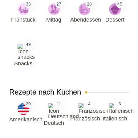
33
27
28
45
Frühstück
Mittag
Abendessen
Dessert
49
Snacks
Rezepte nach Küchen
20
11
4
6
Französisch
Italienisch
Amerikanisch
Deutsch