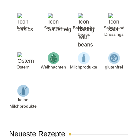
basics
Sauerteig
Baking with
Salate und
Beans
Dressings
Ostern
Weihnachten
Milchprodukte
glutenfrei
keine
Milchprodukte
Neueste Rezepte