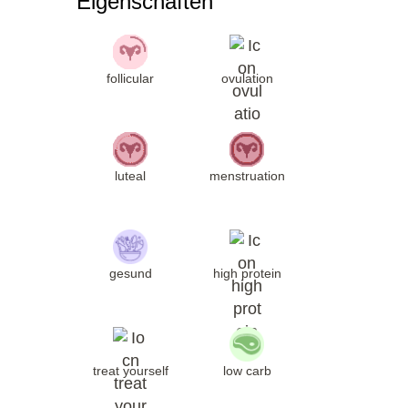
Eigenschaften
follicular
ovulation
luteal
menstruation
gesund
high protein
treat yourself
low carb