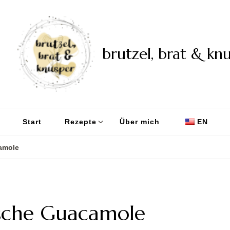
brutzel, brat & kn
Start
Rezepte
Über mich
EN
amole
ische Guacamole