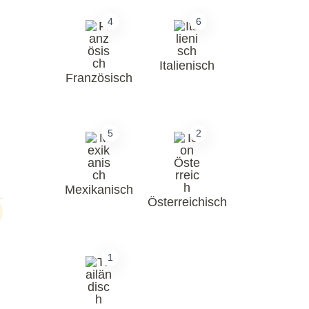
4
6
Italienisch
Französisch
5
2
Mexikanisch
Österreichisch
1