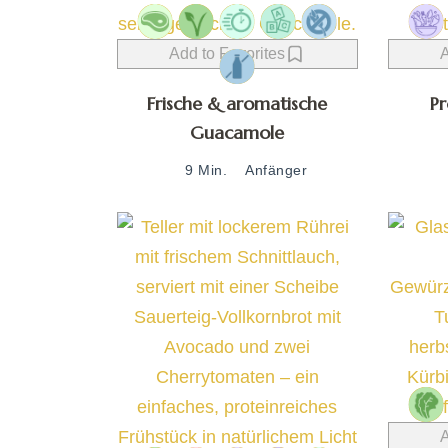
Add to Favorites
A
Frische & aromatische
Pr
Guacamole
9 Min.
Anfänger
A