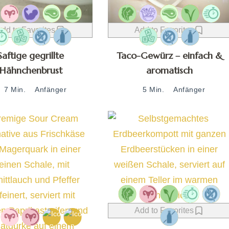
dd to Favorites
Add to Favorites
Saftige gegrillte
Taco-Gewürz – einfach &
Hähnchenbrust
aromatisch
7 Min.
Anfänger
5 Min.
Anfänger
Add to Favorites