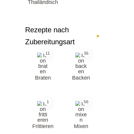
Thailändisch
Rezepte nach
Zubereitungsart
11
36
Braten
Backen
1
56
Frittieren
Mixen