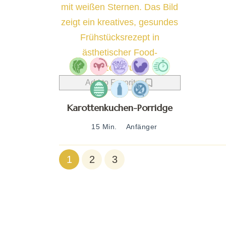
Add to Favorites
Karottenkuchen-Porridge
15 Min.
Anfänger
1
2
3