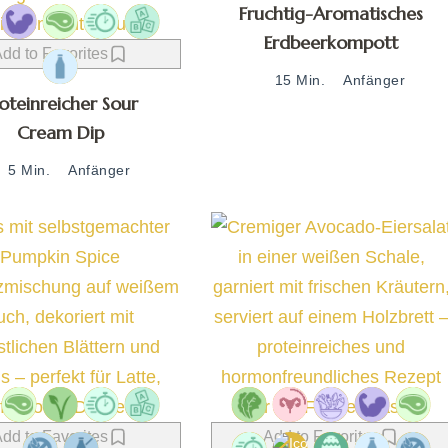
Fruchtig-Aromatisches
Erdbeerkompott
dd to Favorites
15 Min.
Anfänger
oteinreicher Sour
Cream Dip
5 Min.
Anfänger
dd to Favorites
Add to Favorites