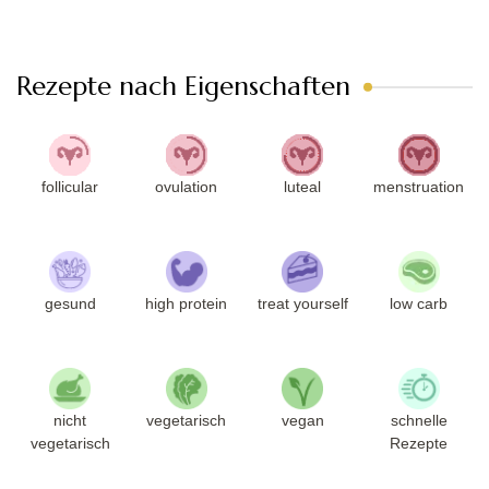
Rezepte nach Eigenschaften
follicular
ovulation
luteal
menstruation
gesund
high protein
treat yourself
low carb
nicht
vegetarisch
vegan
schnelle
vegetarisch
Rezepte