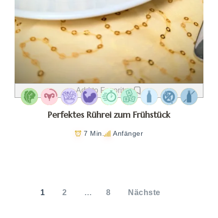
Add to Favorites
Perfektes Rührei zum Frühstück
7 Min.
Anfänger
Seitennummerierung
der
1
2
…
8
Nächste
Beiträge