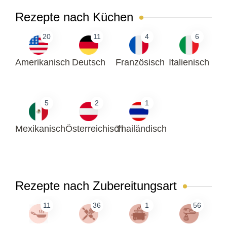
Rezepte nach Küchen
20
11
4
6
Amerikanisch
Deutsch
Französisch
Italienisch
5
2
1
Mexikanisch
Österreichisch
Thailändisch
Rezepte nach Zubereitungsart
11
36
1
56