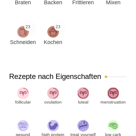
Braten
Backen
Frittieren
Mixen
23
23
Schneiden
Kochen
Rezepte nach Eigenschaften
follicular
ovulation
luteal
menstruation
gesund
high protein
treat yourself
low carb