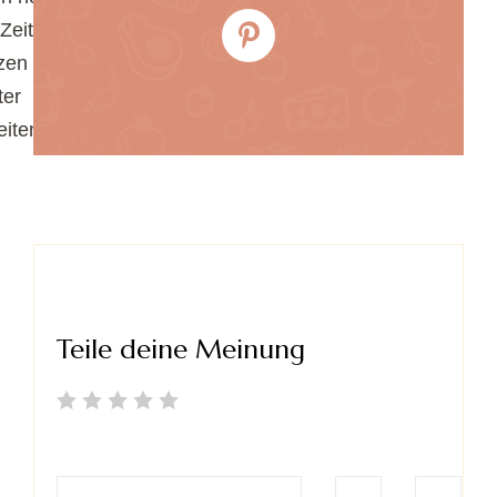
 Zeit
zen und
ter
eiten.
Teile deine Meinung