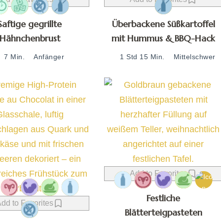
Saftige gegrillte
Überbackene Süßkartoffel
Hähnchenbrust
mit Hummus & BBQ-Hack
7 Min.
Anfänger
1 Std 15 Min.
Mittelschwer
Add to Favorites
Festliche
dd to Favorites
Blätterteigpasteten