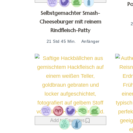
P
Selbstgemachter Smash-
Cheeseburger mit reinem
2
Rindfleisch-Patty
21 Std 45 Min.
Anfänger
Add to Favorites