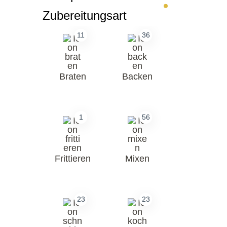
Zubereitungsart
11
36
Braten
Backen
1
56
Frittieren
Mixen
23
23