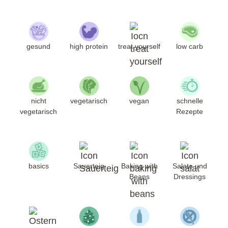
gesund
high protein
treat yourself
low carb
nicht
vegetarisch
vegan
schnelle
vegetarisch
Rezepte
basics
Sauerteig
Baking with
Salate und
Beans
Dressings