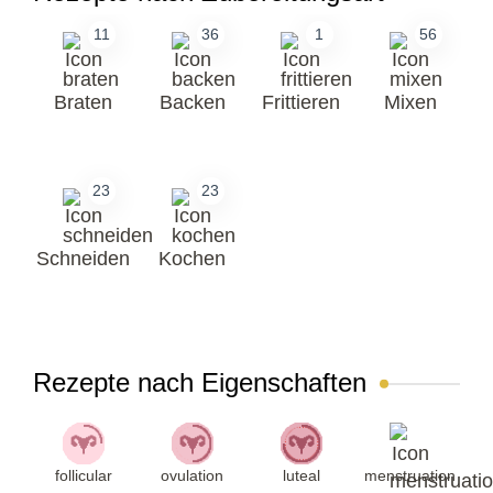
11
36
1
56
Braten
Backen
Frittieren
Mixen
23
23
Schneiden
Kochen
Rezepte nach Eigenschaften
follicular
ovulation
luteal
menstruation