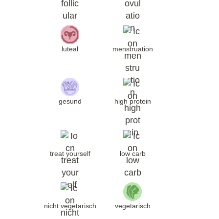
luteal
menstruation
gesund
high protein
treat yourself
low carb
nicht vegetarisch
vegetarisch