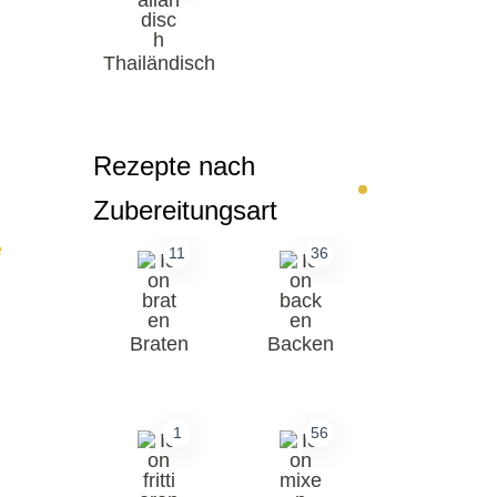
Thailändisch
Rezepte nach
Zubereitungsart
e
11
36
Braten
Backen
1
56