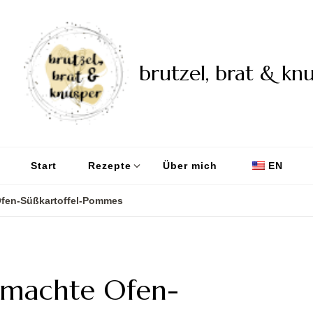
brutzel, brat & kn
Start
Rezepte
Über mich
EN
Ofen-Süßkartoffel-Pommes
gemachte Ofen-