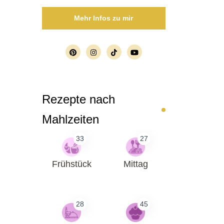
Mehr Infos zu mir
Rezepte nach
Mahlzeiten
33
27
Frühstück
Mittag
28
45