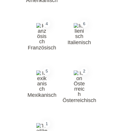
Amerikanisch
4
6
Italienisch
Französisch
5
2
Mexikanisch
Österreichisch
1