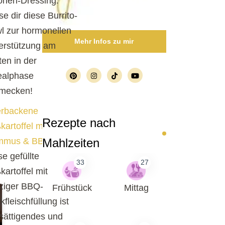
ronen-Dressing.
se dir diese Burrito-
l zur hormonellen
Mehr Infos zu mir
erstützung am
ten in der
ealphase
mecken!
rbackene
Rezepte nach
kartoffel mit
Mahlzeiten
mmus & BBQ-Hack
:
se gefüllte
33
27
kartoffel mit
ziger BBQ-
Frühstück
Mittag
fleischfüllung ist
 sättigendes und