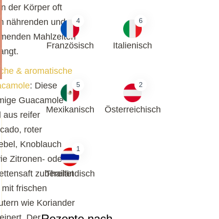
n der Körper oft
4
6
h nährenden und
menden Mahlzeiten
Französisch
Italienisch
angt.
sche & aromatische
5
2
camole
: Diese
mige Guacamole
Mexikanisch
Österreichisch
 aus reifer
cado, roter
ebel, Knoblauch
1
ie Zitronen- oder
Thailändisch
ettensaft zubereitet
 mit frischen
utern wie Koriander
Rezepte nach
einert. Der