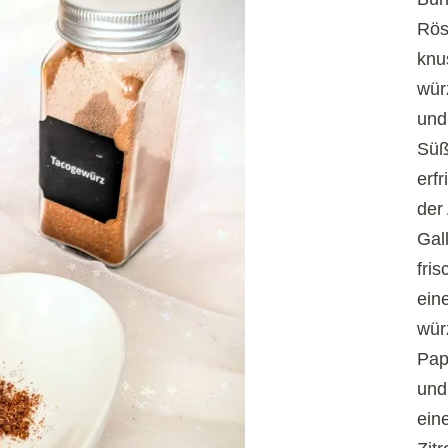
Rös
knu
wür
und
Süß
erf
der
Gal
fri
ein
wür
Pap
und
ein