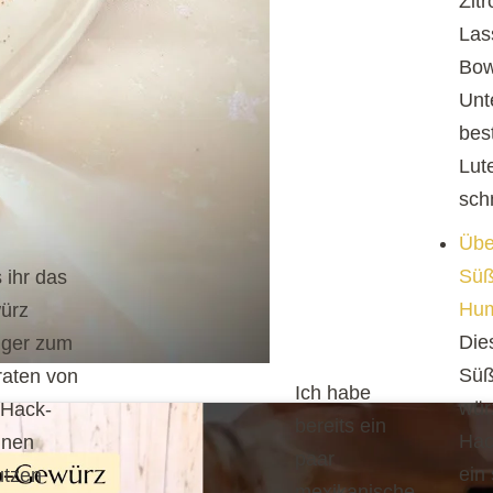
Zit
Las
Bow
Unt
bes
Lut
sch
Übe
Süß
s ihr das
Hu
ürz
Die
iger zum
Süß
aten von
Ich habe
wür
 Hack-
bereits ein
Hack
nnen
paar
ein
utzen
mexikanische