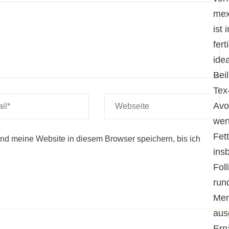
mex
ist
fert
idea
Bei
Tex
Avo
wer
Fet
d meine Website in diesem Browser speichern, bis ich
ins
Fol
run
Men
aus
Ern