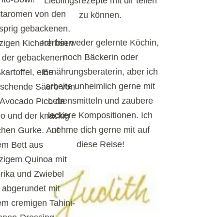
Lieblingsrezepte mit dir teilen
taromen von den
zu können.
sprig gebackenen,
Ich bin weder gelernte Köchin,
zigen Kichererbsen
noch Bäckerin oder
 der gebackenen
Ernährungsberaterin, aber ich
kartoffel, eine
arbeite unheimlich gerne mit
rischende Säure von
Lebensmitteln und zaubere
 Avocado Pico de
leckere Kompositionen. Ich
lo und der knackig
nehme dich gerne mit auf
schen Gurke. Auf
diese Reise!
em Bett aus
zigem Quinoa mit
rika und Zwiebel
 abgerundet mit
em cremigen Tahini-