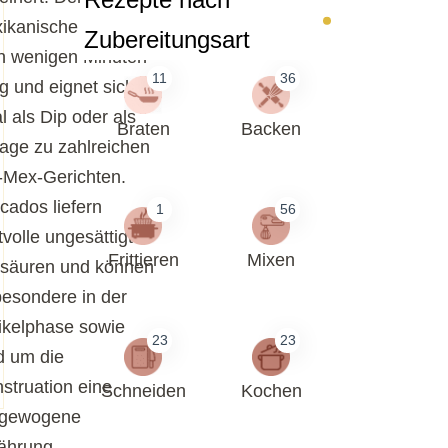
ikanische Klassiker
Zubereitungsart
 in wenigen Minuten
11
36
ig und eignet sich
l als Dip oder als
Braten
Backen
lage zu zahlreichen
-Mex-Gerichten.
cados liefern
1
56
tvolle ungesättigte
Frittieren
Mixen
tsäuren und können
besondere in der
likelphase sowie
23
23
d um die
struation eine
Schneiden
Kochen
gewogene
ährung