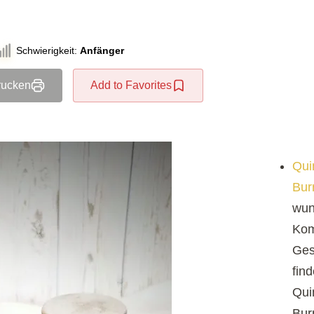
Schwierigkeit:
Anfänger
rucken
Add to Favorites
Qui
Bur
wun
Kom
Ges
find
Qui
Bur