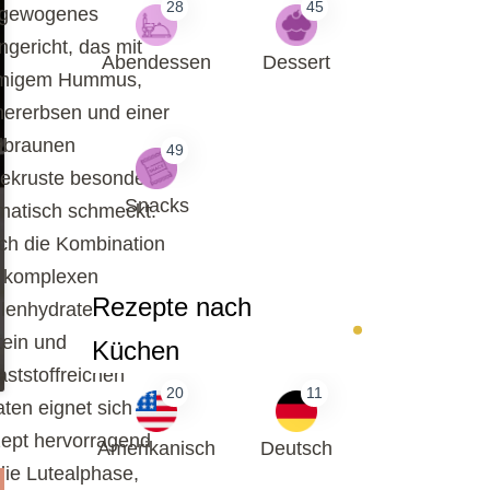
28
45
gewogenes
ngericht, das mit
Abendessen
Dessert
migem Hummus,
hererbsen und einer
dbraunen
49
ekruste besonders
Snacks
matisch schmeckt.
ch die Kombination
 komplexen
Rezepte nach
lenhydraten,
tein und
Küchen
aststoffreichen
20
11
aten eignet sich das
ept hervorragend
Amerikanisch
Deutsch
 die Lutealphase,