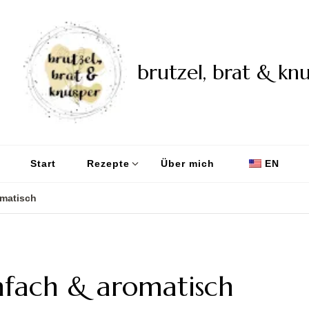
brutzel, brat & kn
Start
Rezepte
Über mich
EN
omatisch
nfach & aromatisch