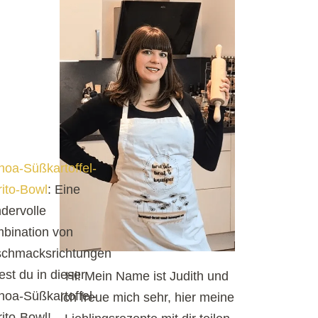
noa-Süßkartoffel-
rito-Bowl
: Eine
dervolle
bination von
chmacksrichtungen
est du in dieser
Hi! Mein Name ist Judith und
noa-Süßkartoffel-
ich freue mich sehr, hier meine
rito-Bowl!