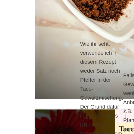
Wie ihr seht,
verwende ich in
diesem Rezept
weder Salz noch
Fall
Pfeffer in der
Gew
Taco-
wen
Gewürzmischung.
Anbr
Der Grund dafür
z.B.
liegt darin, dass
Pfa
ich dieses
ben
Gewürz vor allem