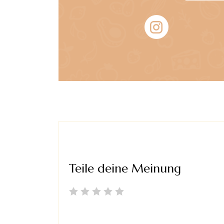
die Zugabe von
ist!
Taco-Gewürz
noch weiteres
Salz und Pfeffer
im Gericht landet.
Teile deine Meinung