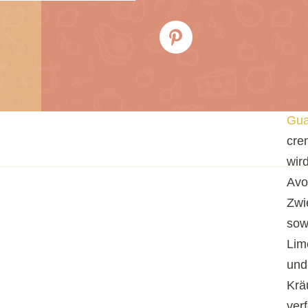
wen
nac
wär
verl
Fri
Gua
cre
wird
Avo
Zwi
sow
Lim
und
Krä
verf