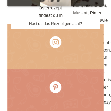
aller meiner
Zimt, Kardamom,
Osterrezept
Muskat, Piment
findest du in
und Ingwer sowie
der
Hast du das Rezept gemacht?
frischen
Kategorie
Karottenraspeln
Ostern
:
und Zitronenabrieb
Dank Haferflocken,
pflanzlicher Milch
und einer luftigen
Cream-Cheese-
Topping-Variante is
es leichter als der
klassische Kuchen
aber genauso cozy
und aromatisch –