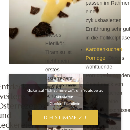
passen im Rahme
einer
zyklusbasierten
Ernährung sehr gu
Dieses
in die Follikelphase
Eierlikör-
Karottenkuchen-
Tiramisu ist
Porridge
: Dieses
nicht mein
wohltuende
erstes
Porridge bringt den
Osterrezept,
Geschmack von
Entdecke
was ich
Klicke auf "Ich stimme zu", um Youtube zu
Karottenkuchen
weitere
schon mit
aktivieren
direkt in deine
Osterrezepte
Cookie-Richtlinie
dir geteilt
Frühstücksschüsse
und
habe. Die
ICH STIMME ZU
– mit feinen
Sammlung
Leckereien
Gewürzen wie