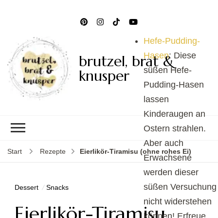
Hefe-Pudding-
Hasen
: Diese
brutzel, brat &
süßen Hefe-
knusper
Pudding-Hasen
lassen
Kinderaugen an
Ostern strahlen.
Aber auch
Start
Rezepte
Eierlikör-Tiramisu (ohne rohes Ei)
Erwachsene
werden dieser
süßen Versuchung
Dessert
Snacks
nicht widerstehen
Eierlikör-Tiramisu
können! Erfreue