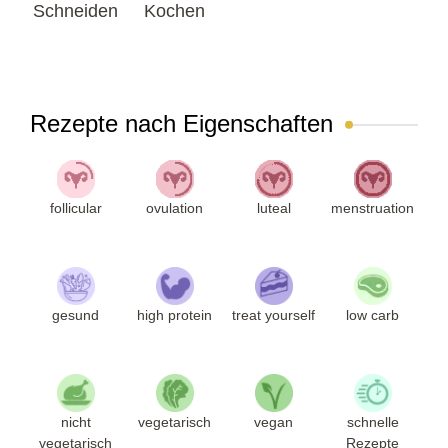
Schneiden
Kochen
Rezepte nach Eigenschaften
follicular
ovulation
luteal
menstruation
gesund
high protein
treat yourself
low carb
nicht
vegetarisch
vegan
schnelle
vegetarisch
Rezepte