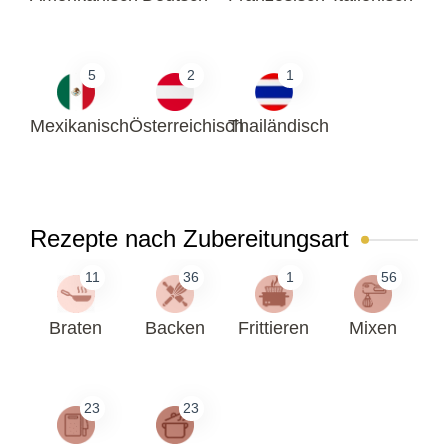
5
2
1
Mexikanisch
Österreichisch
Thailändisch
Rezepte nach Zubereitungsart
11
36
1
56
Braten
Backen
Frittieren
Mixen
23
23