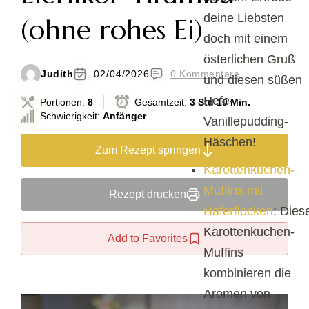
deine Liebsten
(ohne rohes Ei)
doch mit einem
österlichen Gruß
Judith
02/04/2026
0 Kommentare
und diesen süßen
Hefe-
Portionen:
8
Gesamtzeit:
3 Std 10 Min.
Schwierigkeit:
Anfänger
Vanillepudding-
Häschen!
Zum Rezept springen
Karottenkuchen-
Muffins mit
Rezept drucken
Haferflocken
: Dies
Karottenkuchen-
Add to Favorites
Muffins
kombinieren die
Aromen von