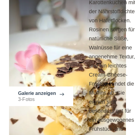
Karottenkuchen mi
der Nährstoffdichte
von Haferflocken.
Rosinen sorgen für
natürliche Süße,
Walnüsse für eine
angenehme Textur,
und ein leichtes
Cream-Cheese-
Frosting rundet die
Muffins ab. Sie
Galerie anzeigen
3-Fotos
eignen sich
besonders gut für
ein ausgewogenes
Frühstück und