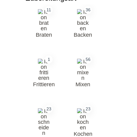
11
36
Braten
Backen
1
56
Frittieren
Mixen
23
23
Kochen