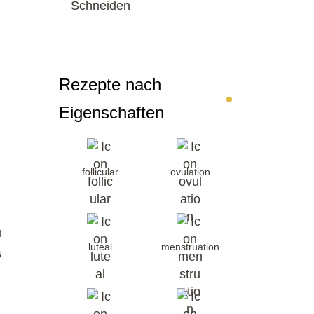
Schneiden
Rezepte nach
Eigenschaften
follicular
ovulation
u
luteal
menstruation
s