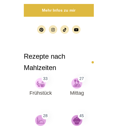
Mehr Infos zu mir
Rezepte nach
Mahlzeiten
33
27
Frühstück
Mittag
28
45