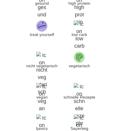
gesund
high protein
treat yourself
low carb
nicht vegetarisch
vegetarisch
vegan
schnelle Rezepte
basics
Sauerteig