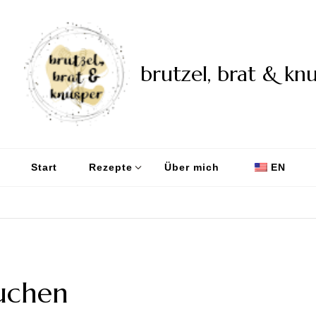
brutzel, brat & kn
Start
Rezepte
Über mich
EN
uchen