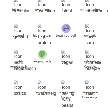
follicular
ovulation
luteal
menstruation
gesund
high protein
treat yourself
low carb
nicht
vegetarisch
vegan
schnelle
vegetarisch
Rezepte
basics
Sauerteig
Baking with
Salate und
Beans
Dressings