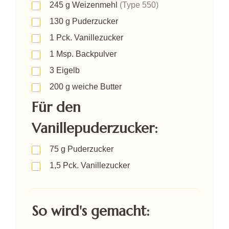
245
g
Weizenmehl
(Type 550)
130
g
Puderzucker
1
Pck.
Vanillezucker
1
Msp.
Backpulver
3
Eigelb
200
g
weiche Butter
Für den
Vanillepuderzucker:
75
g
Puderzucker
1,5
Pck.
Vanillezucker
So wird's gemacht: