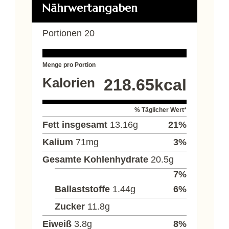
Nährwertangaben
Portionen
20
Menge pro Portion
Kalorien
218.65
kcal
% Täglicher Wert*
Fett insgesamt
13.16
g
21
%
Kalium
71
mg
3
%
Gesamte Kohlenhydrate
20.5
g
7
%
Ballaststoffe
1.44
g
6
%
Zucker
11.8
g
Eiweiß
3.8
g
8
%