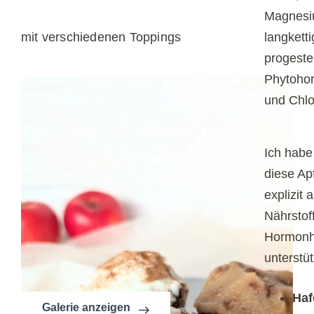
Magnesi
mit verschiedenen Toppings
langkett
progeste
Phytohor
und Chlo
Ich habe
diese Ap
explizit 
Nährstof
Hormonha
unterstü
Haf
Galerie anzeigen