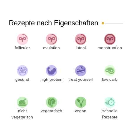
Rezepte nach Eigenschaften
follicular
ovulation
luteal
menstruation
gesund
high protein
treat yourself
low carb
nicht
vegetarisch
vegan
schnelle
vegetarisch
Rezepte