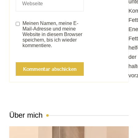
unt
Kom
Fet
Meinen Namen, meine E-
Mail-Adresse und meine
Ene
Website in diesem Browser
Fet
speichern, bis ich wieder
kommentiere.
hel
der
hal
vor
Über mich