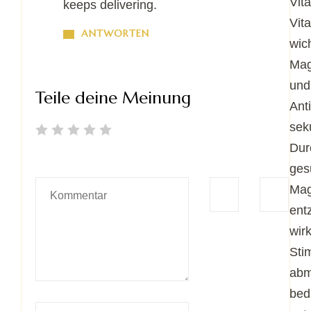
Vit
keeps delivering.
Vit
ANTWORTEN
wic
Mag
und
Teile deine Meinung
Ant
sek
Dur
ges
Mag
ent
wir
Sti
abm
bed