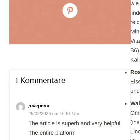
wie
lind
rei
Min
Vit
B6)
Kal
Ros
1 Kommentare
Eise
und
Wa
джерело
Ome
25/03/2026 um 16:51 Uhr
(in
The article is superb and very helpful.
Lin
The entire platform