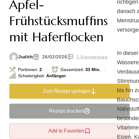
Apfel-
richtigen
danach 
Frühstücksmuffins
Menstrua
versorge
mit Haferflocken
In dieser
Judith
26/02/2026
1 Kommentare
Wassere
Portionen:
2
Gesamtzeit:
33 Min.
Verdauu
Schwierigkeit:
Anfänger
Stimmun
bis hin 
Zum Rezept springen
Bauchsc
Nährstoff
Rezept drucken
besonder
Vitamine
Add to Favorites
Eisen, K