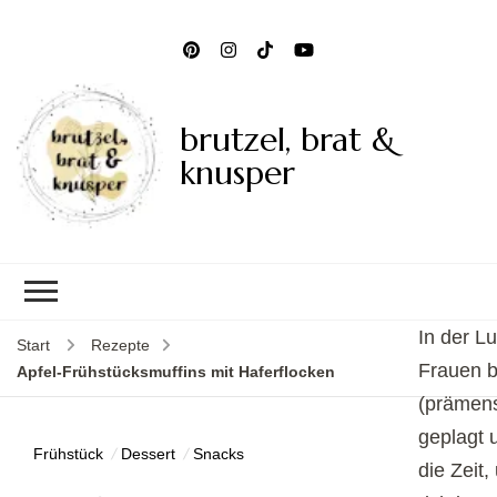
brutzel, brat &
knusper
In der L
Start
Rezepte
Frauen 
Apfel-Frühstücksmuffins mit Haferflocken
(prämens
geplagt u
Frühstück
Dessert
Snacks
die Zeit,