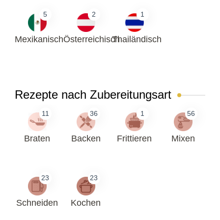
5
2
1
Mexikanisch
Österreichisch
Thailändisch
Rezepte nach Zubereitungsart
11
36
1
56
Braten
Backen
Frittieren
Mixen
23
23
Schneiden
Kochen