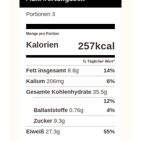
Portionen
3
Menge pro Portion
Kalorien
257
kcal
% Täglicher Wert*
Fett insgesamt
8.8
g
14
%
Kalium
206
mg
6
%
Gesamte Kohlenhydrate
35.5
g
12
%
Ballaststoffe
0.76
g
4
%
Zucker
9.3
g
Eiweiß
27.3
g
55
%