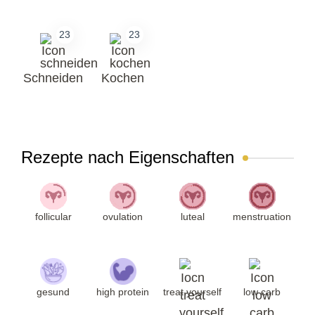
23
23
Schneiden
Kochen
Rezepte nach Eigenschaften
follicular
ovulation
luteal
menstruation
gesund
high protein
treat yourself
low carb