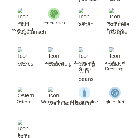
nicht
vegetarisch
vegan
schnelle
vegetarisch
Rezepte
basics
Sauerteig
Baking with
Salate und
Beans
Dressings
Ostern
Weihnachten
Milchprodukte
glutenfrei
keine