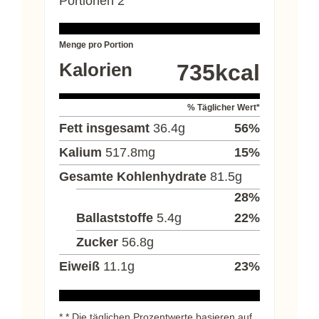
Portionen
2
Menge pro Portion
Kalorien
735
kcal
% Täglicher Wert*
Fett insgesamt
36.4
g
56
%
Kalium
517.8
mg
15
%
Gesamte Kohlenhydrate
81.5
g
28
%
Ballaststoffe
5.4
g
22
%
Zucker
56.8
g
Eiweiß
11.1
g
23
%
* * Die täglichen Prozentwerte basieren auf