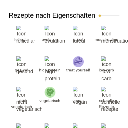
Rezepte nach Eigenschaften
follicular
ovulation
luteal
menstruation
gesund
high protein
treat yourself
low carb
nicht
vegetarisch
vegan
schnelle
vegetarisch
Rezepte