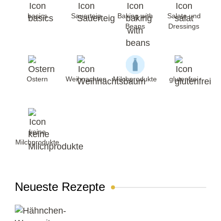
basics
Sauerteig
Baking with
Salate und
Beans
Dressings
Ostern
Weihnachten
Milchprodukte
glutenfrei
keine
Milchprodukte
Neueste Rezepte