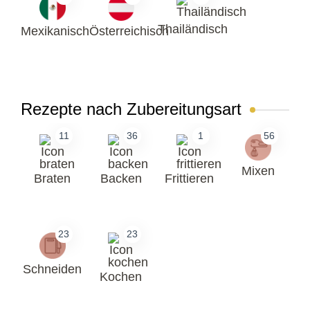
Thailändisch
Mexikanisch
Österreichisch
Rezepte nach Zubereitungsart
11
36
1
56
Mixen
Braten
Backen
Frittieren
23
23
Schneiden
Kochen