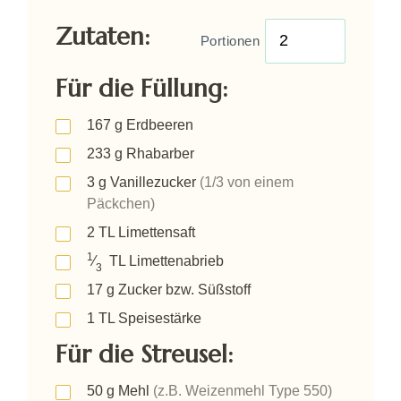
Zutaten:
Portionen
Für die Füllung:
167
g
Erdbeeren
233
g
Rhabarber
3
g
Vanillezucker
(1/3 von einem
Päckchen)
2
TL
Limettensaft
1
⁄
TL
Limettenabrieb
3
17
g
Zucker bzw. Süßstoff
1
TL
Speisestärke
Für die Streusel:
50
g
Mehl
(z.B. Weizenmehl Type 550)