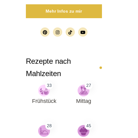
Mehr Infos zu mir
Rezepte nach
Mahlzeiten
33
27
Frühstück
Mittag
28
45