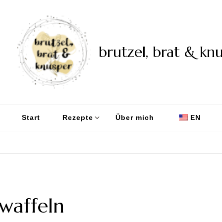
brutzel, brat & kn
Start
Rezepte
Über mich
EN
waffeln