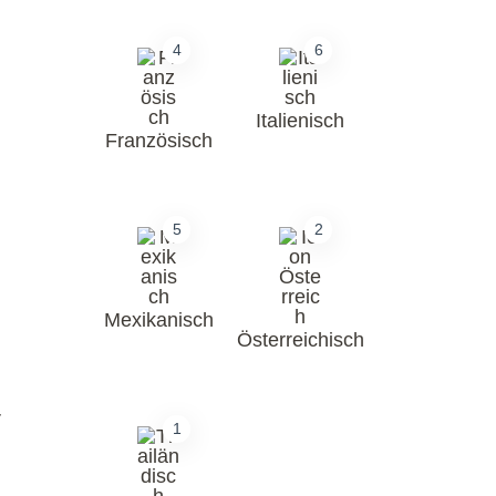
4
6
Italienisch
Französisch
5
2
Mexikanisch
Österreichisch
r
1