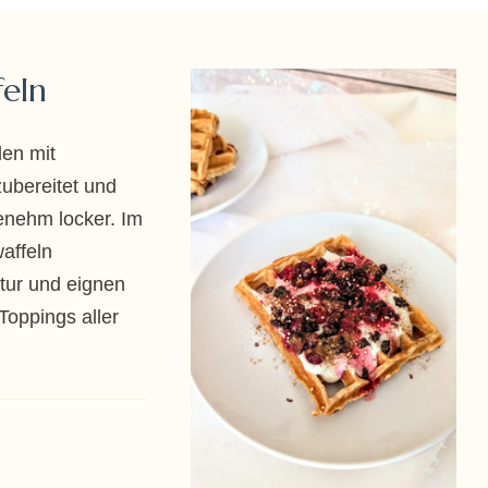
feln
den mit
ubereitet und
enehm locker. Im
affeln
xtur und eignen
Toppings aller