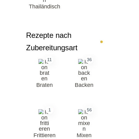
Thailändisch
Rezepte nach
Zubereitungsart
11
36
Braten
Backen
1
56
Frittieren
Mixen