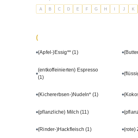
A
B
C
D
E
F
G
H
I
J
K
(
(Apfel-)Essig**
(1)
(Butte
(entkoffeinierten) Espresso
(flüss
(1)
(Kichererbsen-)Nudeln*
(1)
(Koko
(pflanzliche) Milch
(11)
(pflan
(Rinder-)Hackfleisch
(1)
(rote)