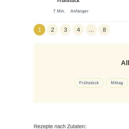
Frühstück
7 Min.
Anfänger
1
2
3
4
…
8
Al
Frühstück
Mittag
Rezepte nach Zutaten: