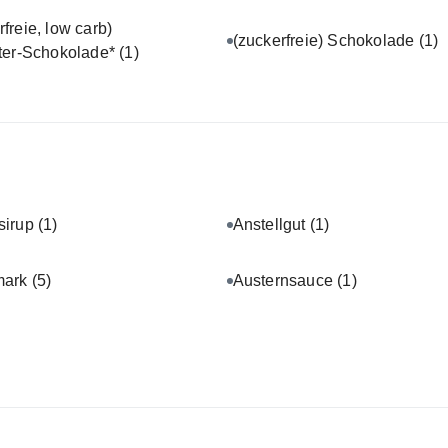
rfreie, low carb)
(zuckerfreie) Schokolade
(1)
tter-Schokolade*
(1)
sirup
(1)
Anstellgut
(1)
mark
(5)
Austernsauce
(1)