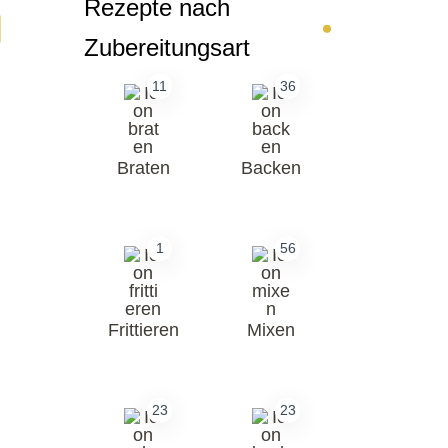
Rezepte nach
Zubereitungsart
11
36
Braten
Backen
1
56
Frittieren
Mixen
23
23