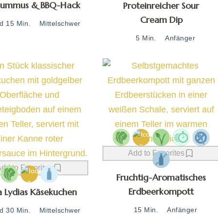
Hummus & BBQ-Hack
Proteinreicher Sour
Cream Dip
td 15 Min.
Mittelschwer
5 Min.
Anfänger
Add to Favorites
dd to Favorites
Fruchtig-Aromatisches
Erdbeerkompott
Lydias Käsekuchen
15 Min.
Anfänger
td 30 Min.
Mittelschwer