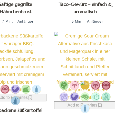
Saftige gegrillte
Taco-Gewürz – einfach &
Hähnchenbrust
aromatisch
7 Min.
Anfänger
5 Min.
Anfänger
dd to Favorites
Add to Favorites
ackene Süßkartoffel