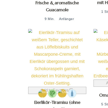
mit 
Frische & aromatische
Guacamole
1 S
9 Min.
Anfänger
A
Add to Favorites
Oma 
Eierlikör-Tiramisu (ohne
5 S