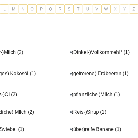
L
M
N
O
P
Q
R
S
T
U
V
W
X
Y
Z
r-)Milch
(2)
(Dinkel-)Vollkornmehl*
(1)
iges) Kokosöl
(1)
(gefrorene) Erdbeeren
(1)
s-)Öl
(2)
(pflanzliche )Milch
(1)
zliche) MIlch
(2)
(Reis-)Sirup
(1)
 Zwiebel
(1)
(über)reife Banane
(1)