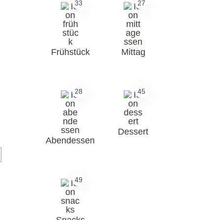
33
27
Frühstück
Mittag
28
45
Dessert
Abendessen
49
Snacks