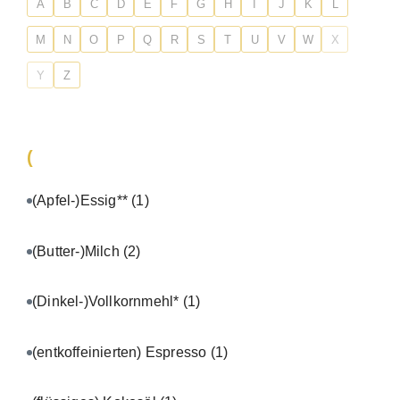
A
B
C
D
E
F
G
H
I
J
K
L
M
N
O
P
Q
R
S
T
U
V
W
X
Y
Z
(
(Apfel-)Essig**
(1)
(Butter-)Milch
(2)
(Dinkel-)Vollkornmehl*
(1)
(entkoffeinierten) Espresso
(1)