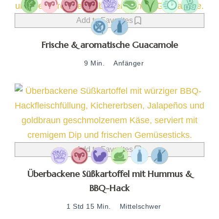
Add to Favorites
Frische & aromatische Guacamole
9 Min.
Anfänger
Add to Favorites
Überbackene Süßkartoffel mit Hummus &
BBQ-Hack
1 Std 15 Min.
Mittelschwer