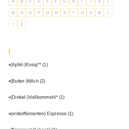
A
B
C
D
E
F
G
H
I
J
K
L
M
N
O
P
Q
R
S
T
U
V
W
X
Y
Z
(
(Apfel-)Essig**
(1)
(Butter-)Milch
(2)
(Dinkel-)Vollkornmehl*
(1)
(entkoffeinierten) Espresso
(1)