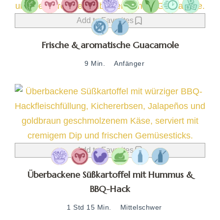
Add to Favorites
Frische & aromatische Guacamole
9 Min.
Anfänger
Add to Favorites
Überbackene Süßkartoffel mit Hummus &
BBQ-Hack
1 Std 15 Min.
Mittelschwer