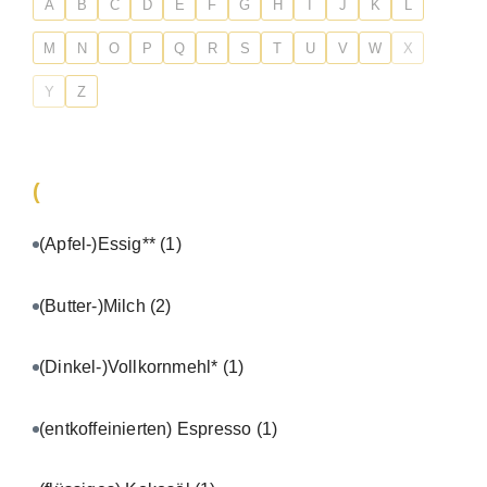
A
B
C
D
E
F
G
H
I
J
K
L
M
N
O
P
Q
R
S
T
U
V
W
X
Y
Z
(
(Apfel-)Essig**
(1)
(Butter-)Milch
(2)
(Dinkel-)Vollkornmehl*
(1)
(entkoffeinierten) Espresso
(1)