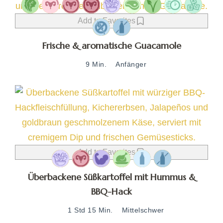
Add to Favorites
Frische & aromatische Guacamole
9 Min.
Anfänger
Add to Favorites
Überbackene Süßkartoffel mit Hummus &
BBQ-Hack
1 Std 15 Min.
Mittelschwer