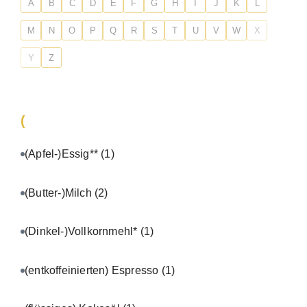
A
B
C
D
E
F
G
H
I
J
K
L
M
N
O
P
Q
R
S
T
U
V
W
X
Y
Z
(
(Apfel-)Essig**
(1)
(Butter-)Milch
(2)
(Dinkel-)Vollkornmehl*
(1)
(entkoffeinierten) Espresso
(1)